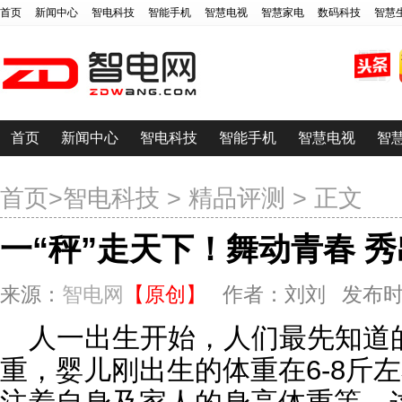
首页
新闻中心
智电科技
智能手机
智慧电视
智慧家电
数码科技
智慧
首页
新闻中心
智电科技
智能手机
智慧电视
智
首页
>
智电科技
>
精品评测
> 正文
一“秤”走天下！舞动青春 
来源：
智电网
【原创】
作者：刘刘 发布时间：20
人一出生开始，人们最先知道
重，婴儿刚出生的体重在6-8斤